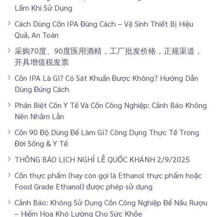
Lầm Khi Sử Dụng
Cách Dùng Cồn IPA Đúng Cách – Vệ Sinh Thiết Bị Hiệu
Quả, An Toàn
采购70度、90度医用酒精，工厂批发价格，正规渠道，
开具增值税发票
Cồn IPA Là Gì? Có Sát Khuẩn Được Không? Hướng Dẫn
Dùng Đúng Cách
Phân Biệt Cồn Y Tế Và Cồn Công Nghiệp: Cảnh Báo Không
Nên Nhầm Lẫn
Cồn 90 Độ Dùng Để Làm Gì? Công Dụng Thực Tế Trong
Đời Sống & Y Tế
THÔNG BÁO LỊCH NGHỈ LỄ QUỐC KHÁNH 2/9/2025
Cồn thực phẩm (hay còn gọi là Ethanol thực phẩm hoặc
Food Grade Ethanol) được phép sử dụng
Cảnh Báo: Không Sử Dụng Cồn Công Nghiệp Để Nấu Rượu
– Hiểm Họa Khó Lường Cho Sức Khỏe