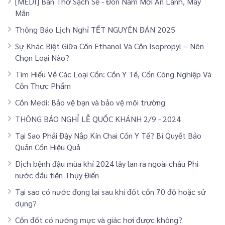
[MEDI] Bàn Thờ Sạch Sẽ - Đón Năm Mới An Lành, May
Mắn
Thông Báo Lịch Nghỉ TẾT NGUYÊN ĐÁN 2025
Sự Khác Biệt Giữa Cồn Ethanol Và Cồn Isopropyl – Nên
Chọn Loại Nào?
Tìm Hiểu Về Các Loại Cồn: Cồn Y Tế, Cồn Công Nghiệp Và
Cồn Thực Phẩm
Cồn Medi: Bảo vệ bạn và bảo vệ môi trường
THÔNG BÁO NGHỈ LỄ QUỐC KHÁNH 2/9 - 2024
Tại Sao Phải Đậy Nắp Kín Chai Cồn Y Tế? Bí Quyết Bảo
Quản Cồn Hiệu Quả
Dịch bệnh đậu mùa khỉ 2024 lây lan ra ngoài châu Phi
nước đầu tiền Thụy Điển
Tại sao có nước đọng lại sau khi đốt cồn 70 độ hoặc sử
dụng?
Cồn đốt có nướng mực và giác hơi được không?