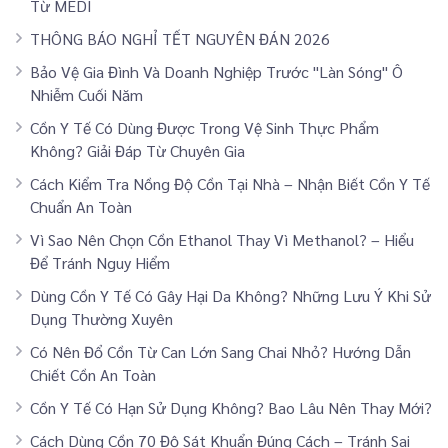
Từ MEDI
THÔNG BÁO NGHỈ TẾT NGUYÊN ĐÁN 2026
Bảo Vệ Gia Đình Và Doanh Nghiệp Trước "Làn Sóng" Ô
Nhiễm Cuối Năm
Cồn Y Tế Có Dùng Được Trong Vệ Sinh Thực Phẩm
Không? Giải Đáp Từ Chuyên Gia
Cách Kiểm Tra Nồng Độ Cồn Tại Nhà – Nhận Biết Cồn Y Tế
Chuẩn An Toàn
Vì Sao Nên Chọn Cồn Ethanol Thay Vì Methanol? – Hiểu
Để Tránh Nguy Hiểm
Dùng Cồn Y Tế Có Gây Hại Da Không? Những Lưu Ý Khi Sử
Dụng Thường Xuyên
Có Nên Đổ Cồn Từ Can Lớn Sang Chai Nhỏ? Hướng Dẫn
Chiết Cồn An Toàn
Cồn Y Tế Có Hạn Sử Dụng Không? Bao Lâu Nên Thay Mới?
Cách Dùng Cồn 70 Độ Sát Khuẩn Đúng Cách – Tránh Sai