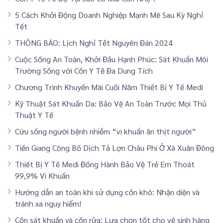
5 Cách Khởi Động Doanh Nghiệp Mạnh Mẽ Sau Kỳ Nghỉ
Tết
THÔNG BÁO: Lịch Nghỉ Tết Nguyên Đán 2024
Cuộc Sống An Toàn, Khởi Đầu Hạnh Phúc: Sát Khuẩn Môi
Trường Sống với Cồn Y Tế Đa Dung Tích
Chương Trình Khuyến Mãi Cuối Năm Thiết Bị Y Tế Medi
Kỹ Thuật Sát Khuẩn Da: Bảo Vệ An Toàn Trước Mọi Thủ
Thuật Y Tế
Cứu sống người bệnh nhiễm “vi khuẩn ăn thịt người”
Tiền Giang Công Bố Dịch Tả Lợn Châu Phi Ở Xã Xuân Đông
Thiết Bị Y Tế Medi Đồng Hành Bảo Vệ Trẻ Em Thoát
99,9% Vi Khuẩn
Hướng dẫn an toàn khi sử dụng cồn khô: Nhận diện và
tránh xa nguy hiểm!
Cồn sát khuẩn và cồn rửa: Lựa chọn tốt cho vệ sinh hàng