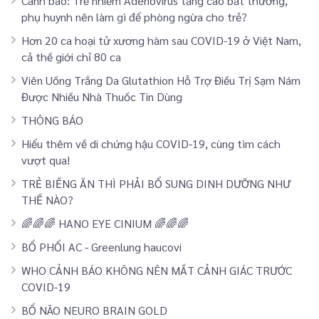
Cảnh báo: Trẻ nhiễm Adenovirus tăng cao bất thường,
phụ huynh nên làm gì để phòng ngừa cho trẻ?
Hơn 20 ca hoại tử xương hàm sau COVID-19 ở Việt Nam,
cả thế giới chỉ 80 ca
Viên Uống Trắng Da Glutathion Hỗ Trợ Điều Trị Sạm Nám
Được Nhiều Nhà Thuốc Tin Dùng
THÔNG BÁO
Hiểu thêm về di chứng hậu COVID-19, cùng tìm cách
vượt qua!
TRẺ BIẾNG ĂN THÌ PHẢI BỔ SUNG DINH DƯỠNG NHƯ
THẾ NÀO?
🌈🌈🌈 HANO EYE CINIUM 🌈🌈🌈
BỔ PHỔI AC - Greenlung haucovi
WHO CẢNH BÁO KHÔNG NÊN MẤT CẢNH GIÁC TRƯỚC
COVID-19
BỔ NÃO NEURO BRAIN GOLD