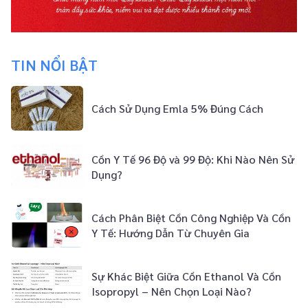
TIN NỔI BẬT
Cách Sử Dụng Emla 5% Đúng Cách
Cồn Y Tế 96 Độ và 99 Độ: Khi Nào Nên Sử
Dụng?
Cách Phân Biệt Cồn Công Nghiệp Và Cồn
Y Tế: Hướng Dẫn Từ Chuyên Gia
Sự Khác Biệt Giữa Cồn Ethanol Và Cồn
Isopropyl – Nên Chọn Loại Nào?