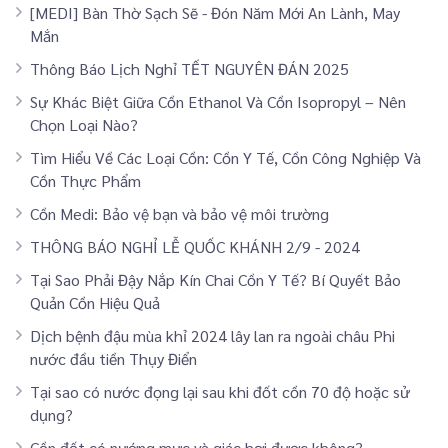
[MEDI] Bàn Thờ Sạch Sẽ - Đón Năm Mới An Lành, May
Mắn
Thông Báo Lịch Nghỉ TẾT NGUYÊN ĐÁN 2025
Sự Khác Biệt Giữa Cồn Ethanol Và Cồn Isopropyl – Nên
Chọn Loại Nào?
Tìm Hiểu Về Các Loại Cồn: Cồn Y Tế, Cồn Công Nghiệp Và
Cồn Thực Phẩm
Cồn Medi: Bảo vệ bạn và bảo vệ môi trường
THÔNG BÁO NGHỈ LỄ QUỐC KHÁNH 2/9 - 2024
Tại Sao Phải Đậy Nắp Kín Chai Cồn Y Tế? Bí Quyết Bảo
Quản Cồn Hiệu Quả
Dịch bệnh đậu mùa khỉ 2024 lây lan ra ngoài châu Phi
nước đầu tiền Thụy Điển
Tại sao có nước đọng lại sau khi đốt cồn 70 độ hoặc sử
dụng?
Cồn đốt có nướng mực và giác hơi được không?