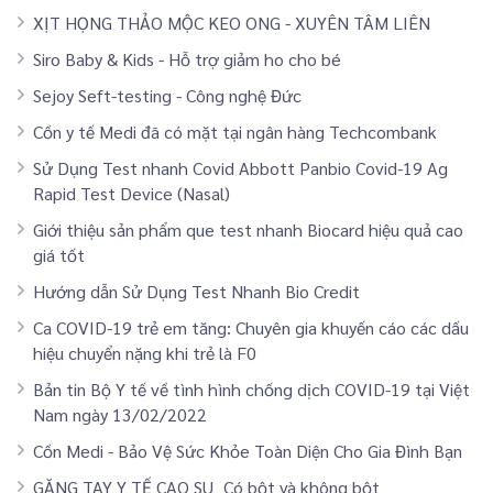
XỊT HỌNG THẢO MỘC KEO ONG - XUYÊN TÂM LIÊN
Siro Baby & Kids - Hỗ trợ giảm ho cho bé
Sejoy Seft-testing - Công nghệ Đức
Cồn y tế Medi đã có mặt tại ngân hàng Techcombank
Sử Dụng Test nhanh Covid Abbott Panbio Covid-19 Ag
Rapid Test Device (Nasal)
Giới thiệu sản phẩm que test nhanh Biocard hiệu quả cao
giá tốt
Hướng dẫn Sử Dụng Test Nhanh Bio Credit
Ca COVID-19 trẻ em tăng: Chuyên gia khuyến cáo các dấu
hiệu chuyển nặng khi trẻ là F0
Bản tin Bộ Y tế về tình hình chống dịch COVID-19 tại Việt
Nam ngày 13/02/2022
Cồn Medi - Bảo Vệ Sức Khỏe Toàn Diện Cho Gia Đình Bạn
GĂNG TAY Y TẾ CAO SU _Có bột và không bột