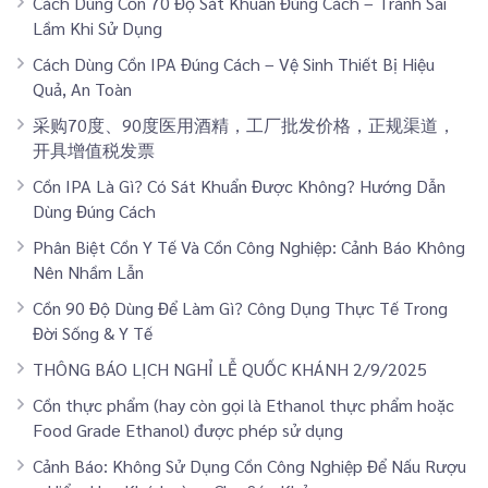
Cách Dùng Cồn 70 Độ Sát Khuẩn Đúng Cách – Tránh Sai
Lầm Khi Sử Dụng
Cách Dùng Cồn IPA Đúng Cách – Vệ Sinh Thiết Bị Hiệu
Quả, An Toàn
采购70度、90度医用酒精，工厂批发价格，正规渠道，
开具增值税发票
Cồn IPA Là Gì? Có Sát Khuẩn Được Không? Hướng Dẫn
Dùng Đúng Cách
Phân Biệt Cồn Y Tế Và Cồn Công Nghiệp: Cảnh Báo Không
Nên Nhầm Lẫn
Cồn 90 Độ Dùng Để Làm Gì? Công Dụng Thực Tế Trong
Đời Sống & Y Tế
THÔNG BÁO LỊCH NGHỈ LỄ QUỐC KHÁNH 2/9/2025
Cồn thực phẩm (hay còn gọi là Ethanol thực phẩm hoặc
Food Grade Ethanol) được phép sử dụng
Cảnh Báo: Không Sử Dụng Cồn Công Nghiệp Để Nấu Rượu