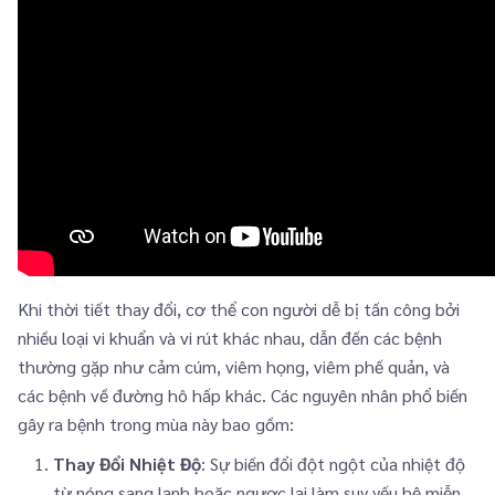
Khi thời tiết thay đổi, cơ thể con người dễ bị tấn công bởi
nhiều loại vi khuẩn và vi rút khác nhau, dẫn đến các bệnh
thường gặp như cảm cúm, viêm họng, viêm phế quản, và
các bệnh về đường hô hấp khác. Các nguyên nhân phổ biến
gây ra bệnh trong mùa này bao gồm:
Thay Đổi Nhiệt Độ
: Sự biến đổi đột ngột của nhiệt độ
từ nóng sang lạnh hoặc ngược lại làm suy yếu hệ miễn