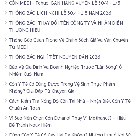
CỒN MEDI - Tohup: BÁN HÀNG XUYÊN LỄ 30/4 - 1/5!
THÔNG BÁO LỊCH NGHỈ LỄ 30.4 - 1.5 NĂM 2026
THÔNG BÁO: THAY ĐỔI TÊN CÔNG TY VÀ NHẬN DIỆN
THƯƠNG HIỆU
Thông Báo Quan Trọng Về Chính Sách Giá Và Vận Chuyển
Từ MEDI
THÔNG BÁO NGHỈ TẾT NGUYÊN ĐÁN 2026
Bảo Vệ Gia Đình Và Doanh Nghiệp Trước "Làn Sóng" Ô
Nhiễm Cuối Năm
Cồn Y Tế Có Dùng Được Trong Vệ Sinh Thực Phẩm
Không? Giải Đáp Từ Chuyên Gia
Cách Kiểm Tra Nồng Độ Cồn Tại Nhà – Nhận Biết Cồn Y Tế
Chuẩn An Toàn
Vì Sao Nên Chọn Cồn Ethanol Thay Vì Methanol? – Hiểu
Để Tránh Nguy Hiểm
Dùng Cồn Y Tế Có Gây Hại Da Không? Những Lưu Ý Khi Sử