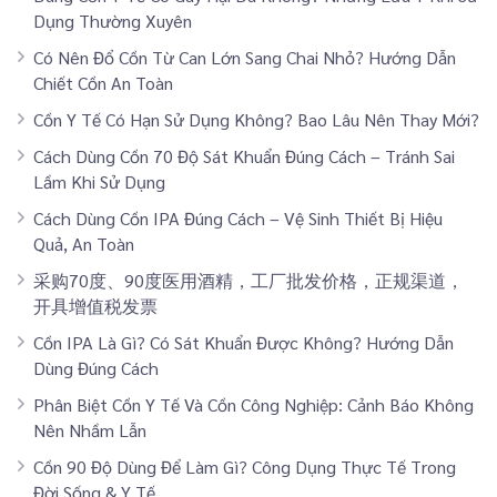
Dụng Thường Xuyên
Có Nên Đổ Cồn Từ Can Lớn Sang Chai Nhỏ? Hướng Dẫn
Chiết Cồn An Toàn
Cồn Y Tế Có Hạn Sử Dụng Không? Bao Lâu Nên Thay Mới?
Cách Dùng Cồn 70 Độ Sát Khuẩn Đúng Cách – Tránh Sai
Lầm Khi Sử Dụng
Cách Dùng Cồn IPA Đúng Cách – Vệ Sinh Thiết Bị Hiệu
Quả, An Toàn
采购70度、90度医用酒精，工厂批发价格，正规渠道，
开具增值税发票
Cồn IPA Là Gì? Có Sát Khuẩn Được Không? Hướng Dẫn
Dùng Đúng Cách
Phân Biệt Cồn Y Tế Và Cồn Công Nghiệp: Cảnh Báo Không
Nên Nhầm Lẫn
Cồn 90 Độ Dùng Để Làm Gì? Công Dụng Thực Tế Trong
Đời Sống & Y Tế