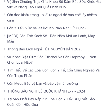
Vệ Sinh Chuồng Trại: Chìa Khóa Để Đảm Bảo Sức Khỏe Gia
Súc và Nâng Cao Hiệu Quả Chăn Nuôi
Cần đeo khẩu trang khi đi ra ngoài để hạn chế lây nhiễm
cúm
Cồn Y Tế 96 Độ và 99 Độ: Khi Nào Nên Sử Dụng?
[MEDI] Bàn Thờ Sạch Sẽ - Đón Năm Mới An Lành, May
Mắn
Thông Báo Lịch Nghỉ TẾT NGUYÊN ĐÁN 2025
Sự Khác Biệt Giữa Cồn Ethanol Và Cồn Isopropyl – Nên
Chọn Loại Nào?
Tìm Hiểu Về Các Loại Cồn: Cồn Y Tế, Cồn Công Nghiệp Và
Cồn Thực Phẩm
Cồn Medi: Bảo vệ bạn và bảo vệ môi trường
THÔNG BÁO NGHỈ LỄ QUỐC KHÁNH 2/9 - 2024
Tại Sao Phải Đậy Nắp Kín Chai Cồn Y Tế? Bí Quyết Bảo
Quản Cồn Hiệu Quả