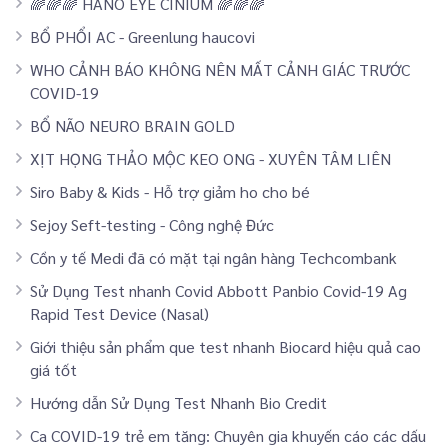
🌈🌈🌈 HANO EYE CINIUM 🌈🌈🌈
BỔ PHỔI AC - Greenlung haucovi
WHO CẢNH BÁO KHÔNG NÊN MẤT CẢNH GIÁC TRƯỚC
COVID-19
BỔ NÃO NEURO BRAIN GOLD
XỊT HỌNG THẢO MỘC KEO ONG - XUYÊN TÂM LIÊN
Siro Baby & Kids - Hỗ trợ giảm ho cho bé
Sejoy Seft-testing - Công nghệ Đức
Cồn y tế Medi đã có mặt tại ngân hàng Techcombank
Sử Dụng Test nhanh Covid Abbott Panbio Covid-19 Ag
Rapid Test Device (Nasal)
Giới thiệu sản phẩm que test nhanh Biocard hiệu quả cao
giá tốt
Hướng dẫn Sử Dụng Test Nhanh Bio Credit
Ca COVID-19 trẻ em tăng: Chuyên gia khuyến cáo các dấu