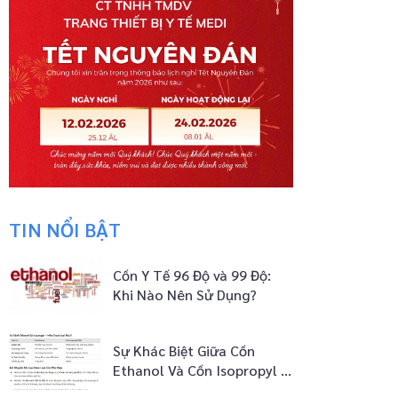
TIN NỔI BẬT
Cồn Y Tế 96 Độ và 99 Độ:
Khi Nào Nên Sử Dụng?
Sự Khác Biệt Giữa Cồn
Ethanol Và Cồn Isopropyl –
Nên Chọn Loại Nào?