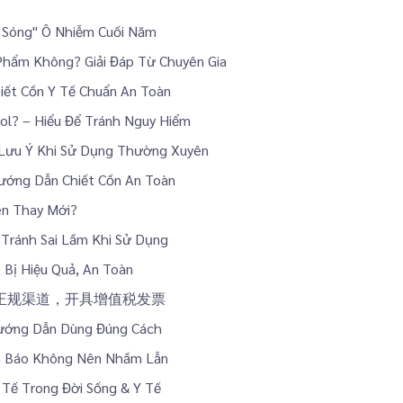
n Sóng" Ô Nhiễm Cuối Năm
Phẩm Không? Giải Đáp Từ Chuyên Gia
iết Cồn Y Tế Chuẩn An Toàn
ol? – Hiểu Để Tránh Nguy Hiểm
 Lưu Ý Khi Sử Dụng Thường Xuyên
ướng Dẫn Chiết Cồn An Toàn
ên Thay Mới?
Tránh Sai Lầm Khi Sử Dụng
 Bị Hiệu Quả, An Toàn
，正规渠道，开具增值税发票
Hướng Dẫn Dùng Đúng Cách
nh Báo Không Nên Nhầm Lẫn
Tế Trong Đời Sống & Y Tế