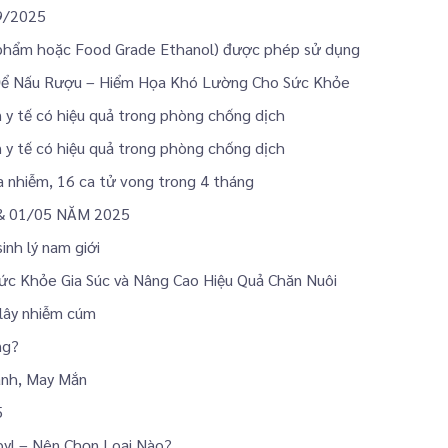
9/2025
 phẩm hoặc Food Grade Ethanol) được phép sử dụng
Để Nấu Rượu – Hiểm Họa Khó Lường Cho Sức Khỏe
n y tế có hiệu quả trong phòng chống dịch
n y tế có hiệu quả trong phòng chống dịch
ca nhiễm, 16 ca tử vong trong 4 tháng
& 01/05 NĂM 2025
inh lý nam giới
ức Khỏe Gia Súc và Nâng Cao Hiệu Quả Chăn Nuôi
 lây nhiễm cúm
ng?
ành, May Mắn
5
pyl – Nên Chọn Loại Nào?