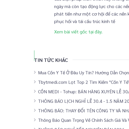
ngày mà còn tạo động lực cho các nề
phát tiền như một cơ hội để các nền 
phục hồi và tái cấu trúc kinh tế
Xem bài viết gốc tại đây.
TIN TỨC KHÁC
Mua Cồn Y Tế Ở Đâu Uy Tín? Hướng Dẫn Chọ
Tbytmedi.com Lọt Top 2 Tìm Kiếm "Cồn Y Tế"
CỒN MEDI - Tohup: BÁN HÀNG XUYÊN LỄ 30/4
THÔNG BÁO LỊCH NGHỈ LỄ 30.4 - 1.5 NĂM 2
THÔNG BÁO: THAY ĐỔI TÊN CÔNG TY VÀ N
Thông Báo Quan Trọng Về Chính Sách Giá Và