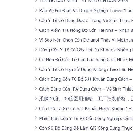
THÔNG BÁO NGHỈ TẾT NGUYÊN ĐÁN 2026
Bảo Vệ Gia Đình Và Doanh Nghiệp Trước "Là
Cồn Y Tế Có Dùng Được Trong Vệ Sinh Thực 
Cách Kiểm Tra Nồng Độ Cồn Tại Nhà – Nhận B
Vì Sao Nên Chọn Cồn Ethanol Thay Vì Methan
Dùng Cồn Y Tế Có Gây Hại Da Không? Những
Có Nên Đổ Cồn Từ Can Lớn Sang Chai Nhỏ? H
Cồn Y Tế Có Hạn Sử Dụng Không? Bao Lâu N
Cách Dùng Cồn 70 Độ Sát Khuẩn Đúng Cách – 
Cách Dùng Cồn IPA Đúng Cách – Vệ Sinh Thiết
采购70度、90度医用酒精，工厂批发价格
Cồn IPA Là Gì? Có Sát Khuẩn Được Không? 
Phân Biệt Cồn Y Tế Và Cồn Công Nghiệp: Cả
Cồn 90 Độ Dùng Để Làm Gì? Công Dụng Thực 