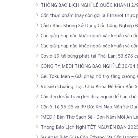
THÔNG BÁO LỊCH NGHỈ LỄ QUỐC KHÁNH 2/
Cồn thực phẩm (hay còn gọi là Ethanol thực
Cảnh Báo: Không Sử Dụng Cồn Công Nghiệp 
Các giải pháp nào khác ngoài xác khuẩn và cồ
Các giải pháp nào khác ngoài xác khuẩn và cồ
Covid-19 tái bùng phát tại Thái Lan: 53.676 
CÔNG TY MEDI THÔNG BÁO NGHỈ LỄ 30/04 
Gel Toku Men – Giải pháp hỗ trợ tăng cường s
Vệ Sinh Chuồng Trại: Chìa Khóa Để Đảm Bảo S
Cần đeo khẩu trang khi đi ra ngoài để hạn chế
Cồn Y Tế 96 Độ và 99 Độ: Khi Nào Nên Sử Dụ
[MEDI] Bàn Thờ Sạch Sẽ - Đón Năm Mới An L
Thông Báo Lịch Nghỉ TẾT NGUYÊN ĐÁN 202
Sự Khác Biệt Giữa Cồn Ethanol Và Cồn Isopro