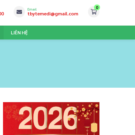
0
Email
00
tbytemedi@gmail.com
LIÊN HỆ