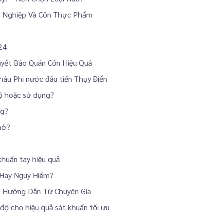
ng Nghiệp Và Cồn Thực Phẩm
24
Quyết Bảo Quản Cồn Hiệu Quả
châu Phi nước đầu tiền Thụy Điển
độ hoặc sử dụng?
ng?
hở?
khuẩn tay hiệu quả
 Hay Nguy Hiểm?
: Hướng Dẫn Từ Chuyên Gia
độ cho hiệu quả sát khuẩn tối ưu