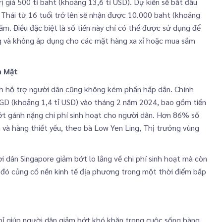
rị giá 500 tỉ baht (khoảng 13,6 tỉ USD). Dự kiến sẽ bắt đầu
Thái từ 16 tuổi trở lên sẽ nhận được 10.000 baht (khoảng
năm. Điều đặc biệt là số tiền này chỉ có thể được sử dụng để
g và không áp dụng cho các mặt hàng xa xỉ hoặc mua sắm
n Mặt
ách hỗ trợ người dân cũng không kém phần hấp dẫn. Chính
 SGD (khoảng 1,4 tỉ USD) vào tháng 2 năm 2024, bao gồm tiền
t gánh nặng chi phí sinh hoạt cho người dân. Hơn 86% số
và hàng thiết yếu, theo bà Low Yen Ling, Thị trưởng vùng
i dân Singapore giảm bớt lo lắng về chi phí sinh hoạt mà còn
 đó củng cố nền kinh tế địa phương trong một thời điểm bấp
hỉ giúp người dân giảm bớt khó khăn trong cuộc sống hàng