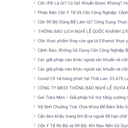
Cồn IPA Là Gì? Có Sát Khuẩn Được Không? 
Phân Biệt Cồn Y Tế Và Cồn Công Nghiệp: Cả
Cồn 90 Độ Dùng Để Làm Gì? Công Dụng Thực 
THÔNG BÁO LỊCH NGHỈ LỄ QUỐC KHÁNH 2/
Cồn thực phẩm (hay còn gọi là Ethanol thực
Cảnh Báo: Không Sử Dụng Cồn Công Nghiệp 
Các giải pháp nào khác ngoài xác khuẩn và cồ
Các giải pháp nào khác ngoài xác khuẩn và cồ
Covid-19 tái bùng phát tại Thái Lan: 53.676 
CÔNG TY MEDI THÔNG BÁO NGHỈ LỄ 30/04 
Gel Toku Men – Giải pháp hỗ trợ tăng cường s
Vệ Sinh Chuồng Trại: Chìa Khóa Để Đảm Bảo S
Cần đeo khẩu trang khi đi ra ngoài để hạn chế
Cồn Y Tế 96 Độ và 99 Độ: Khi Nào Nên Sử Dụ