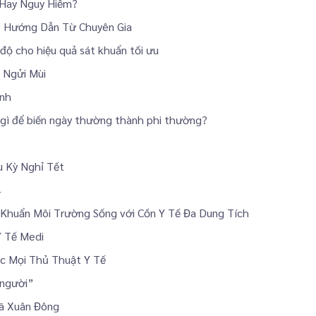
 Hay Nguy Hiểm?
: Hướng Dẫn Từ Chuyên Gia
độ cho hiệu quả sát khuẩn tối ưu
 Ngửi Mùi
ánh
 gì để biến ngày thường thành phi thường?
 Kỳ Nghỉ Tết
4
 Khuẩn Môi Trường Sống với Cồn Y Tế Đa Dung Tích
Y Tế Medi
c Mọi Thủ Thuật Y Tế
 người”
Xã Xuân Đông