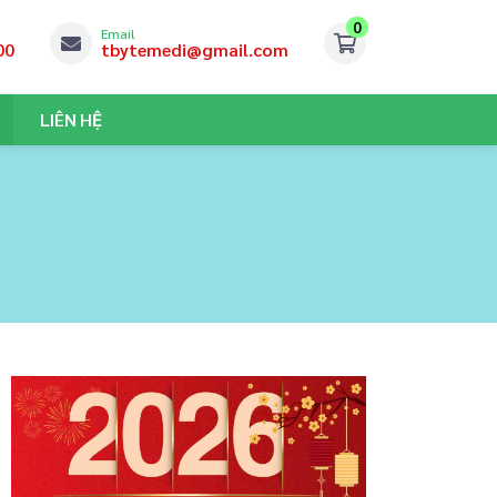
0
Email
00
tbytemedi@gmail.com
LIÊN HỆ