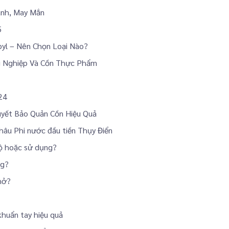
ành, May Mắn
5
pyl – Nên Chọn Loại Nào?
ng Nghiệp Và Cồn Thực Phẩm
24
Quyết Bảo Quản Cồn Hiệu Quả
châu Phi nước đầu tiền Thụy Điển
độ hoặc sử dụng?
ng?
hở?
khuẩn tay hiệu quả