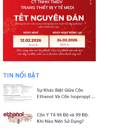
TIN NỔI BẬT
Sự Khác Biệt Giữa Cồn
Ethanol Và Cồn Isopropyl –
Nên Chọn Loại Nào?
Cồn Y Tế 96 Độ và 99 Độ:
Khi Nào Nên Sử Dụng?