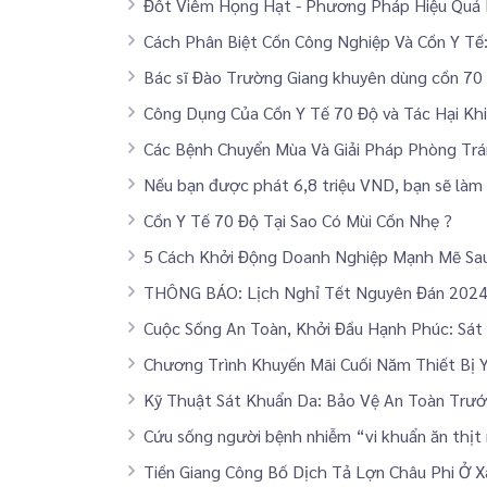
Đốt Viêm Họng Hạt - Phương Pháp Hiệu Quả
Cách Phân Biệt Cồn Công Nghiệp Và Cồn Y Tế
Bác sĩ Đào Trường Giang khuyên dùng cồn 70 
Công Dụng Của Cồn Y Tế 70 Độ và Tác Hại Khi
Các Bệnh Chuyển Mùa Và Giải Pháp Phòng Tr
Nếu bạn được phát 6,8 triệu VND, bạn sẽ làm
Cồn Y Tế 70 Độ Tại Sao Có Mùi Cồn Nhẹ ?
5 Cách Khởi Động Doanh Nghiệp Mạnh Mẽ Sau
THÔNG BÁO: Lịch Nghỉ Tết Nguyên Đán 202
Cuộc Sống An Toàn, Khởi Đầu Hạnh Phúc: Sát
Chương Trình Khuyến Mãi Cuối Năm Thiết Bị 
Kỹ Thuật Sát Khuẩn Da: Bảo Vệ An Toàn Trướ
Cứu sống người bệnh nhiễm “vi khuẩn ăn thịt
Tiền Giang Công Bố Dịch Tả Lợn Châu Phi Ở 