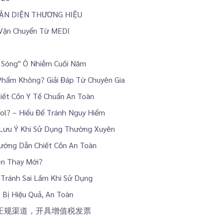
HẬN DIỆN THƯƠNG HIỆU
 Vận Chuyển Từ MEDI
n Sóng" Ô Nhiễm Cuối Năm
Phẩm Không? Giải Đáp Từ Chuyên Gia
iết Cồn Y Tế Chuẩn An Toàn
ol? – Hiểu Để Tránh Nguy Hiểm
 Lưu Ý Khi Sử Dụng Thường Xuyên
ướng Dẫn Chiết Cồn An Toàn
ên Thay Mới?
Tránh Sai Lầm Khi Sử Dụng
 Bị Hiệu Quả, An Toàn
，正规渠道，开具增值税发票