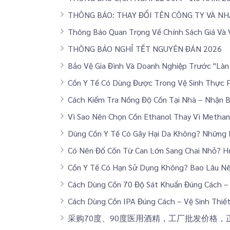
THÔNG BÁO: THAY ĐỔI TÊN CÔNG TY VÀ N
Thông Báo Quan Trọng Về Chính Sách Giá Và
THÔNG BÁO NGHỈ TẾT NGUYÊN ĐÁN 2026
Bảo Vệ Gia Đình Và Doanh Nghiệp Trước "Là
Cồn Y Tế Có Dùng Được Trong Vệ Sinh Thực 
Cách Kiểm Tra Nồng Độ Cồn Tại Nhà – Nhận B
Vì Sao Nên Chọn Cồn Ethanol Thay Vì Methan
Dùng Cồn Y Tế Có Gây Hại Da Không? Những
Có Nên Đổ Cồn Từ Can Lớn Sang Chai Nhỏ? H
Cồn Y Tế Có Hạn Sử Dụng Không? Bao Lâu N
Cách Dùng Cồn 70 Độ Sát Khuẩn Đúng Cách – 
Cách Dùng Cồn IPA Đúng Cách – Vệ Sinh Thiết
采购70度、90度医用酒精，工厂批发价格