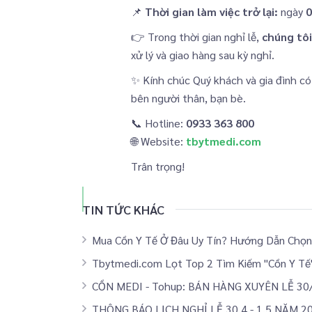
📌
Thời gian làm việc trở lại:
ngày
0
👉 Trong thời gian nghỉ lễ,
chúng tôi
xử lý và giao hàng sau kỳ nghỉ.
✨ Kính chúc Quý khách và gia đình có 
bên người thân, bạn bè.
📞 Hotline:
0933 363 800
🌐 Website:
tbytmedi.com
Trân trọng!
TIN TỨC KHÁC
Mua Cồn Y Tế Ở Đâu Uy Tín? Hướng Dẫn Chọ
Tbytmedi.com Lọt Top 2 Tìm Kiếm "Cồn Y Tế"
CỒN MEDI - Tohup: BÁN HÀNG XUYÊN LỄ 30/4
THÔNG BÁO LỊCH NGHỈ LỄ 30.4 - 1.5 NĂM 2