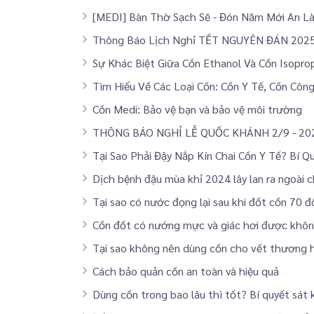
[MEDI] Bàn Thờ Sạch Sẽ - Đón Năm Mới An L
Thông Báo Lịch Nghỉ TẾT NGUYÊN ĐÁN 202
Sự Khác Biệt Giữa Cồn Ethanol Và Cồn Isopro
Tìm Hiểu Về Các Loại Cồn: Cồn Y Tế, Cồn Cô
Cồn Medi: Bảo vệ bạn và bảo vệ môi trường
THÔNG BÁO NGHỈ LỄ QUỐC KHÁNH 2/9 - 20
Tại Sao Phải Đậy Nắp Kín Chai Cồn Y Tế? Bí 
Dịch bệnh đậu mùa khỉ 2024 lây lan ra ngoài 
Tại sao có nước đọng lại sau khi đốt cồn 70 
Cồn đốt có nướng mực và giác hơi được khô
Tại sao không nên dùng cồn cho vết thương 
Cách bảo quản cồn an toàn và hiệu quả
Dùng cồn trong bao lâu thì tốt? Bí quyết sát 